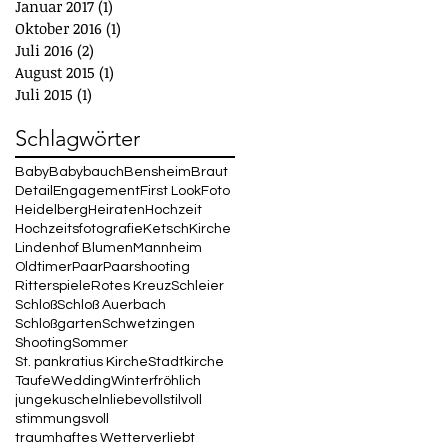
Januar 2017
(1)
1 Beitrag
Oktober 2016
(1)
1 Beitrag
Juli 2016
(2)
2 Beiträge
August 2015
(1)
1 Beitrag
Juli 2015
(1)
1 Beitrag
Schlagwörter
Baby
Babybauch
Bensheim
Braut
Detail
Engagement
First Look
Foto
Heidelberg
Heiraten
Hochzeit
Hochzeitsfotografie
Ketsch
Kirche
Lindenhof Blumen
Mannheim
Oldtimer
Paar
Paarshooting
Ritterspiele
Rotes Kreuz
Schleier
Schloß
Schloß Auerbach
Schloßgarten
Schwetzingen
Shooting
Sommer
St. pankratius Kirche
Stadtkirche
Taufe
Wedding
Winter
fröhlich
junge
kuscheln
liebevoll
stilvoll
stimmungsvoll
traumhaftes Wetter
verliebt