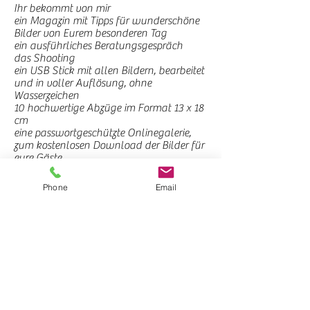
Ihr bekommt von mir
ein Magazin mit Tipps für wunderschöne
Bilder von Eurem besonderen Tag
ein ausführliches Beratungsgespräch
das Shooting
ein USB Stick mit allen Bildern, bearbeitet
und in voller Auflösung, ohne
Wasserzeichen
10 hochwertige Abzüge im Format 13 x 18
cm
eine passwortgeschützte Onlinegalerie,
zum kostenlosen Download der Bilder für
eure Gäste.
ab 370.- €
Phone
Email
Ich erstelle Euch gerne ein individuelles
Angebot
.
Abzüge, Leinwände und weitere
Fotoprodukte können über die
Onlinegalerie bestellt werden.
Fotobücher stelle ich Euch individuell
zusammen.