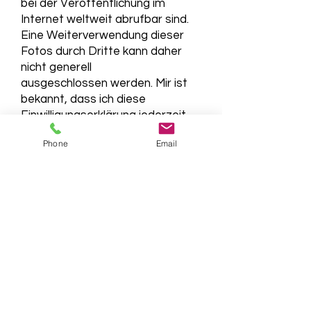
bei der Veröffentlichung im
Internet weltweit abrufbar sind.
Eine Weiterverwendung dieser
Fotos durch Dritte kann daher
nicht generell
ausgeschlossen werden. Mir ist
bekannt, dass ich diese
Einwilligungserklärung jederzeit
mit Wirkung für die Zukunft
Phone
Email
widerrufen kann.
Der Widerruf bewirkt, dass
veröffentlichte Fotos aus den
oben genannten Online-Auftritten
entfernt und keine weiteren
Fotos meiner Person/meines
Kindes eingestellt werden. Ich
habe zur Kenntnis genommen,
dass die Entfernung der Bilder bis
zu fünf Werktage nach Eingang
meines