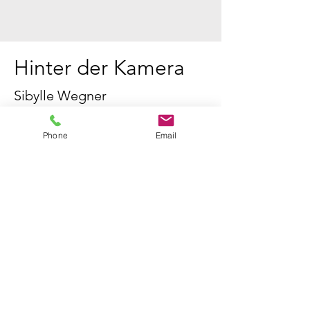
Hinter der Kamera
Sibylle Wegner
Ausbildung zur Fotografin in Heidelberg,
Meisterprüfung in Hamburg
Phone
Email
Selbstständige Fotografin seit 1998
Ich liebe meinen Job und lasse mich nur ungern
in eine Schublade stecken :)
Ich arbeite gerne mit Menschen zusammen ob
bei deiner Hochzeit, dem Babybauch oder der
Neugeborenen- oder Familienfotosession.
Mehr zu mir